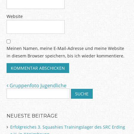
Website
Meinen Namen, meine E-Mail-Adresse und meine Website
in diesem Browser speichern, bis ich wieder kommentiere.
Gruppenfoto Jugendliche
Artikel-Navigation
S
u
c
h
NEUESTE BEITRÄGE
e
n
Erfolgreiches 3. Squashies Trainingslager des SRC Erding
a