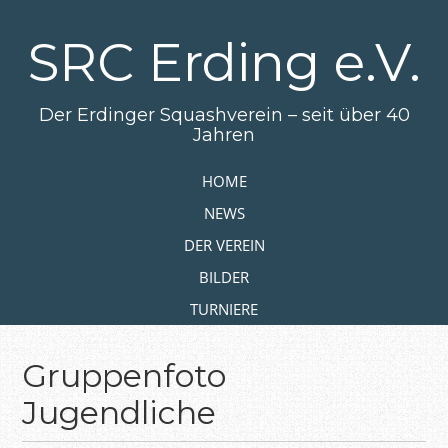
Zum
Hauptinhalt
SRC Erding e.V.
springen
Der Erdinger Squashverein – seit über 40
Jahren
Zum Inhalt springen
HOME
MENÜ
NEWS
DER VEREIN
BILDER
TURNIERE
Gruppenfoto
Jugendliche