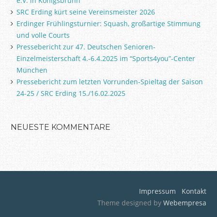
e.V. in Königsbrunn
c
SRC Erding kürt seine Vereinsmeister 2026
h
:
Erdinger Frühlingsturnier: Squash, großartige Stimmung
und volle Courts
Pressebericht zur 47. Deutschen Senioren-
Einzelmeisterschaft 4.-6.4.2025 im “Sports4you”-Center
München
Pressebericht zum letzten Vorrunden-Spieltag der Saison
24-25 / SRC Erding 15./16.02.2025
NEUESTE KOMMENTARE
Impressum
Kontakt
Theme designed by
Webempresa