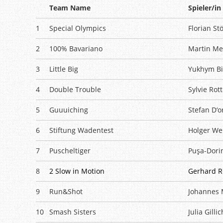
Team Name
Spieler/in
1
Special Olympics
Florian St
2
100% Bavariano
Martin Me
3
Little Big
Yukhym Bi
4
Double Trouble
Sylvie Rot
5
Guuuiching
Stefan D‘o
6
Stiftung Wadentest
Holger We
7
Puscheltiger
Puşa-Dorin
8
2 Slow in Motion
Gerhard R
9
Run&Shot
Johannes 
10
Smash Sisters
Julia Gillic