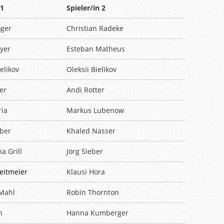
 1
Spieler/in 2
öger
Christian Radeke
yer
Esteban Matheus
elikov
Oleksii Bielikov
ter
Andi Rotter
ria
Markus Lubenow
ber
Khaled Nasser
a Grill
Jörg Sieber
eitmeier
Klausi Hora
Mahl
Robin Thornton
h
Hanna Kumberger