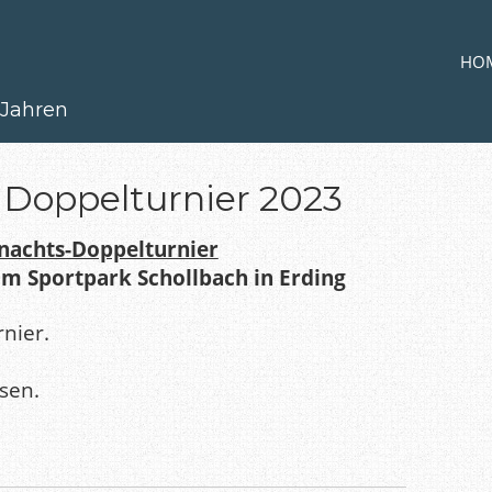
Zum Inh
MENÜ
HO
 Jahren
 Doppelturnier 2023
hnachts-Doppelturnier
im Sportpark Schollbach in Erding
rnier.
ssen.