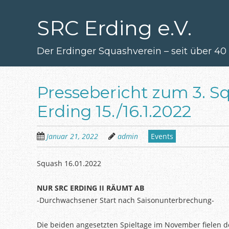
Zum
Hauptinhalt
SRC Erding e.V.
springen
Der Erdinger Squashverein – seit über 40
Pressebericht zum 3. S
Erding 15./16.1.2022
Januar 21, 2022
admin
Events
Squash 16.01.2022
NUR SRC ERDING II RÄUMT AB
-Durchwachsener Start nach Saisonunterbrechung-
Die beiden angesetzten Spieltage im November fielen