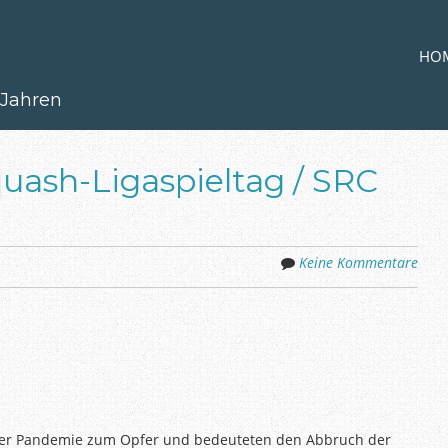
Zum Inh
MENÜ
HO
 Jahren
quash-Ligaspieltag / SRC
Keine Kommentare
 der Pandemie zum Opfer und bedeuteten den Abbruch der