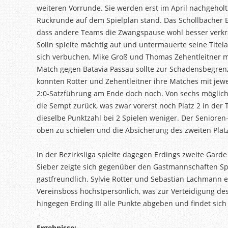
weiteren Vorrunde. Sie werden erst im April nachgeholt
Rückrunde auf dem Spielplan stand. Das Schollbacher El
dass andere Teams die Zwangspause wohl besser verkra
Solln spielte mächtig auf und untermauerte seine Titel
sich verbuchen, Mike Groß und Thomas Zehentleitner 
Match gegen Batavia Passau sollte zur Schadensbegrenzu
konnten Rotter und Zehentleitner ihre Matches mit jewe
2:0-Satzführung am Ende doch noch. Von sechs möglich
die Sempt zurück, was zwar vorerst noch Platz 2 in der
dieselbe Punktzahl bei 2 Spielen weniger. Der Senioren
oben zu schielen und die Absicherung des zweiten Plat
In der Bezirksliga spielte dagegen Erdings zweite Gard
Sieber zeigte sich gegenüber den Gastmannschaften Sp
gastfreundlich. Sylvie Rotter und Sebastian Lachmann e
Vereinsboss höchstpersönlich, was zur Verteidigung de
hingegen Erding III alle Punkte abgeben und findet sic
Ergebnisse: