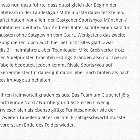
, was nun dazu führte, dass quasi gleich der Beginn der
iteteam in der Landesliga / Mitte musste dabei feststellen,
ftet hatten. Vor allem der Gastgeber Sports4you München /
ambitionen deutlich. Nur Andreas Rotter konnte einen Satz für
mussten ohne Satzgewinn vom Court. Wenigstens das zweite
ng dienen, doch auch hier lief nicht alles glatt. Zwar
ils 3:1 heimfahren, aber Teamleader Mike Groß verlor trotz
en Spielpunkten brachten Erdings Granden also nur zwei an
 Tabelle bedeutet. Jedoch kommt Rivale Sports4you auf
-Serienmeister tut daher gut daran, eher nach hinten als nach
zes im Auge zu behalten.
e ihren Heimvorteil gnadenlos aus. Das Team um Clubchef Jörg
ortfreunde Nord / Nürnberg und SC Füssen II wenig
rwiesen sich als ebenso giftige Punktesammler wie der
s zweiten Tabellenplatzes reichte. Ersatzgeschwächt musste
h vorerst am Ende des Feldes wieder.