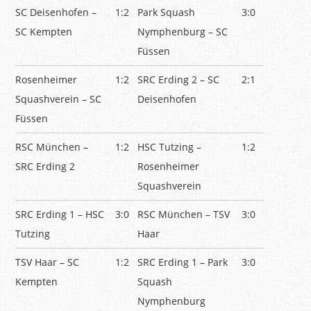
SC Deisenhofen –
1:2
Park Squash
3:0
SC Kempten
Nymphenburg – SC
Füssen
Rosenheimer
1:2
SRC Erding 2 – SC
2:1
Squashverein – SC
Deisenhofen
Füssen
RSC München –
1:2
HSC Tutzing –
1:2
SRC Erding 2
Rosenheimer
Squashverein
SRC Erding 1 – HSC
3:0
RSC München – TSV
3:0
Tutzing
Haar
TSV Haar – SC
1:2
SRC Erding 1 – Park
3:0
Kempten
Squash
Nymphenburg