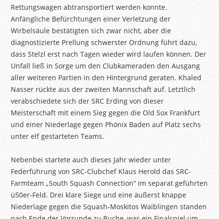
Rettungswagen abtransportiert werden konnte.
Anfängliche Befürchtungen einer Verletzung der
Wirbelsäule bestätigten sich zwar nicht, aber die
diagnostizierte Prellung schwerster Ordnung führt dazu,
dass Stelzl erst nach Tagen wieder wird laufen können. Der
Unfall ließ in Sorge um den Clubkameraden den Ausgang
aller weiteren Partien in den Hintergrund geraten. Khaled
Nasser rückte aus der zweiten Mannschaft auf. Letztlich
verabschiedete sich der SRC Erding von dieser
Meisterschaft mit einem Sieg gegen die Old Sox Frankfurt
und einer Niederlage gegen Phönix Baden auf Platz sechs
unter elf gestarteten Teams.
Nebenbei startete auch dieses Jahr wieder unter
Federführung von SRC-Clubchef Klaus Herold das SRC-
Farmteam „South Squash Connection“ im separat geführten
ü50er-Feld. Drei klare Siege und eine äußerst knappe
Niederlage gegen die Squash-Moskitos Waiblingen standen
nach Ende der Vorrunde zu Buche, was ein Finalspiel um