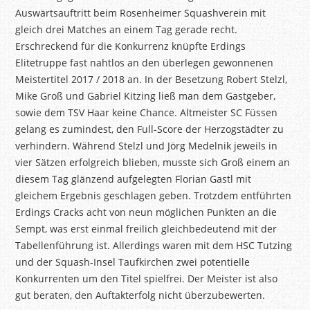
Auswärtsauftritt beim Rosenheimer Squashverein mit
gleich drei Matches an einem Tag gerade recht.
Erschreckend für die Konkurrenz knüpfte Erdings
Elitetruppe fast nahtlos an den überlegen gewonnenen
Meistertitel 2017 / 2018 an. In der Besetzung Robert Stelzl,
Mike Groß und Gabriel Kitzing ließ man dem Gastgeber,
sowie dem TSV Haar keine Chance. Altmeister SC Füssen
gelang es zumindest, den Full-Score der Herzogstädter zu
verhindern. Während Stelzl und Jörg Medelnik jeweils in
vier Sätzen erfolgreich blieben, musste sich Groß einem an
diesem Tag glänzend aufgelegten Florian Gastl mit
gleichem Ergebnis geschlagen geben. Trotzdem entführten
Erdings Cracks acht von neun möglichen Punkten an die
Sempt, was erst einmal freilich gleichbedeutend mit der
Tabellenführung ist. Allerdings waren mit dem HSC Tutzing
und der Squash-Insel Taufkirchen zwei potentielle
Konkurrenten um den Titel spielfrei. Der Meister ist also
gut beraten, den Auftakterfolg nicht überzubewerten.