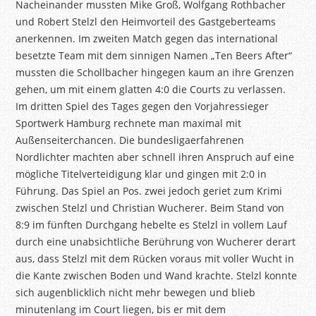
Nacheinander mussten Mike Groß, Wolfgang Rothbacher
und Robert Stelzl den Heimvorteil des Gastgeberteams
anerkennen. Im zweiten Match gegen das international
besetzte Team mit dem sinnigen Namen „Ten Beers After“
mussten die Schollbacher hingegen kaum an ihre Grenzen
gehen, um mit einem glatten 4:0 die Courts zu verlassen.
Im dritten Spiel des Tages gegen den Vorjahressieger
Sportwerk Hamburg rechnete man maximal mit
Außenseiterchancen. Die bundesligaerfahrenen
Nordlichter machten aber schnell ihren Anspruch auf eine
mögliche Titelverteidigung klar und gingen mit 2:0 in
Führung. Das Spiel an Pos. zwei jedoch geriet zum Krimi
zwischen Stelzl und Christian Wucherer. Beim Stand von
8:9 im fünften Durchgang hebelte es Stelzl in vollem Lauf
durch eine unabsichtliche Berührung von Wucherer derart
aus, dass Stelzl mit dem Rücken voraus mit voller Wucht in
die Kante zwischen Boden und Wand krachte. Stelzl konnte
sich augenblicklich nicht mehr bewegen und blieb
minutenlang im Court liegen, bis er mit dem