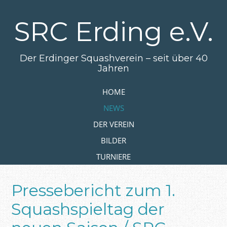
Zum
Hauptinhalt
SRC Erding e.V.
springen
Der Erdinger Squashverein – seit über 40
Jahren
Zum Inhalt springen
HOME
MENÜ
NEWS
DER VEREIN
BILDER
TURNIERE
Pressebericht zum 1.
Squashspieltag der