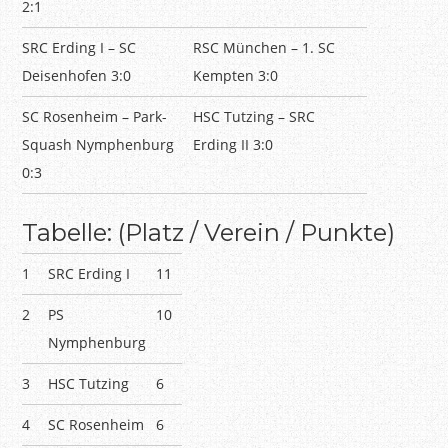
2:1
SRC Erding I – SC
RSC München – 1. SC
Deisenhofen 3:0
Kempten 3:0
SC Rosenheim – Park-
HSC Tutzing – SRC
Squash Nymphenburg
Erding II 3:0
0:3
Tabelle: (Platz / Verein / Punkte)
1
SRC Erding I
11
2
PS
10
Nymphenburg
3
HSC Tutzing
6
4
SC Rosenheim
6