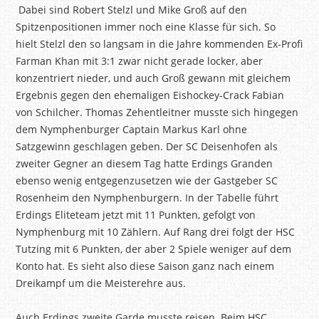
Dabei sind Robert Stelzl und Mike Groß auf den
Spitzenpositionen immer noch eine Klasse für sich. So
hielt Stelzl den so langsam in die Jahre kommenden Ex-Profi
Farman Khan mit 3:1 zwar nicht gerade locker, aber
konzentriert nieder, und auch Groß gewann mit gleichem
Ergebnis gegen den ehemaligen Eishockey-Crack Fabian
von Schilcher. Thomas Zehentleitner musste sich hingegen
dem Nymphenburger Captain Markus Karl ohne
Satzgewinn geschlagen geben. Der SC Deisenhofen als
zweiter Gegner an diesem Tag hatte Erdings Granden
ebenso wenig entgegenzusetzen wie der Gastgeber SC
Rosenheim den Nymphenburgern. In der Tabelle führt
Erdings Eliteteam jetzt mit 11 Punkten, gefolgt von
Nymphenburg mit 10 Zählern. Auf Rang drei folgt der HSC
Tutzing mit 6 Punkten, der aber 2 Spiele weniger auf dem
Konto hat. Es sieht also diese Saison ganz nach einem
Dreikampf um die Meisterehre aus.
Auch Erdings zweite Garde musste reisen. Beim HSC