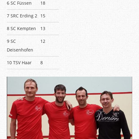
6 SC Füssen
18
7 SRC Erding 2
15
8 SC Kempten
13
9 SC
12
Deisenhofen
10 TSV Haar
8