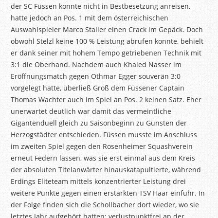
der SC Füssen konnte nicht in Bestbesetzung anreisen,
hatte jedoch an Pos. 1 mit dem österreichischen
Auswahlspieler Marco Staller einen Crack im Gepäck. Doch
obwohl Stelzl keine 100 % Leistung abrufen konnte, behielt
er dank seiner mit hohem Tempo getriebenen Technik mit
3:1 die Oberhand. Nachdem auch Khaled Nasser im
Eröffnungsmatch gegen Othmar Egger souverän 3:0
vorgelegt hatte, überließ Groß dem Füssener Captain
Thomas Wachter auch im Spiel an Pos. 2 keinen Satz. Eher
unerwartet deutlich war damit das vermeintliche
Gigantenduell gleich zu Saisonbeginn zu Gunsten der
Herzogstädter entschieden. Füssen musste im Anschluss
im zweiten Spiel gegen den Rosenheimer Squashverein
erneut Federn lassen, was sie erst einmal aus dem Kreis
der absoluten Titelanwärter hinauskatapultierte, während
Erdings Eliteteam mittels konzentrierter Leistung drei
weitere Punkte gegen einen erstarkten TSV Haar einfuhr. In
der Folge finden sich die Schollbacher dort wieder, wo sie
letztes Jahr aufgehört hatten: verlustpunktfrei an der