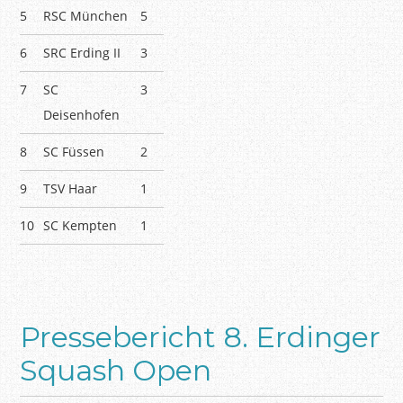
5
RSC München
5
6
SRC Erding II
3
7
SC
3
Deisenhofen
8
SC Füssen
2
9
TSV Haar
1
10
SC Kempten
1
Pressebericht 8. Erdinger
Squash Open