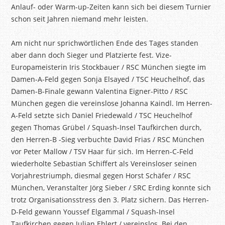
Anlauf- oder Warm-up-Zeiten kann sich bei diesem Turnier
schon seit Jahren niemand mehr leisten.
Am nicht nur sprichwörtlichen Ende des Tages standen
aber dann doch Sieger und Platzierte fest. Vize-
Europameisterin Iris Stockbauer / RSC München siegte im
Damen-A-Feld gegen Sonja Elsayed / TSC Heuchelhof, das
Damen-B-Finale gewann Valentina Eigner-Pitto / RSC
München gegen die vereinslose Johanna Kaindl. Im Herren-
A-Feld setzte sich Daniel Friedewald / TSC Heuchelhof
gegen Thomas Grübel / Squash-Insel Taufkirchen durch,
den Herren-B -Sieg verbuchte David Frias / RSC München
vor Peter Mallow / TSV Haar für sich. Im Herren-C-Feld
wiederholte Sebastian Schiffert als Vereinsloser seinen
Vorjahrestriumph, diesmal gegen Horst Schäfer / RSC
München, Veranstalter Jörg Sieber / SRC Erding konnte sich
trotz Organisationsstress den 3. Platz sichern. Das Herren-
D-Feld gewann Youssef Elgammal / Squash-Insel
Taufkirchen gegen Julian Ehlert / vereinslos. Bei den