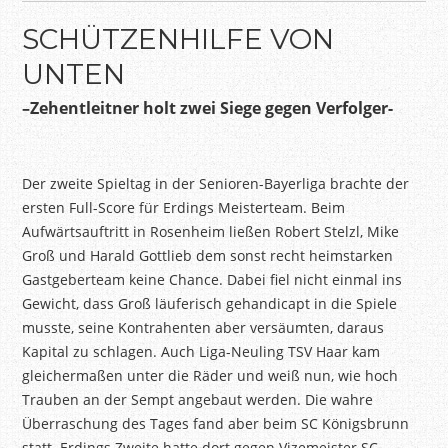
SCHÜTZENHILFE VON
UNTEN
–
Zehentleitner
holt zwei Siege gegen Verfolger-
Der zweite Spieltag in der Senioren-Bayerliga brachte
der
ersten
Full
-Score
für Erdings Meisterteam. Beim
Aufwärtsauftritt in Rosenheim ließen Robert
Stelzl
, Mike
Groß und Harald Gottlieb dem sonst recht heimstarken
Gastgeberteam keine Chance. Dabei fiel nicht einmal ins
Gewicht, dass Groß läuferisch gehandicapt in die Spiele
musste, seine Kontrahenten aber versäumten, daraus
Kapital zu schlagen. Auch Liga-Neuling TSV Haar kam
gleichermaßen unter die Räder und weiß nun, wie hoch
Trauben an der
Sempt
angebaut werden. Die wahre
Überraschung des Tages fand aber beim SC Königsbrunn
statt. Erdings Zweite hatte dort gegen Vizemeister SC