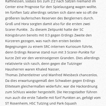
Raffinessen, sodass bis zum 2:2 nach Sätzen niemand im
Center eine Prognose für den Spielausgang wagen wollte.
Im fünften Satz allerdings setzten sich dann wie so oft die
größeren läuferischen Reserven des
Berglerners
durch.
Groß und Hora sorgten damit also für die ersten zwei
Scorer-Punkte. Zu diesem Zeitpunkt hatte der SC
Königsbrunn bereits mit 0:3 gegen Erdings Zweite den
Kürzeren gezogen, was nach den ersten beiden
Begegnungen zu einem SRC-internen Kuriosum führte,
denn Erdings Reserve stand nun mit 3 Scorer-Punkte für
kurze Zeit vor den vereinseigenen Granden. Dies allerdings
relativierte sich rasch, denn gegen die Tutzinger
Hausherren waren Khaled Nasser,
Thomas
Zehentleitner
und Manfred Wiesbeck chancenlos.
Da dies erwartungsgemäß den Schwaben gegen Erdings
Eliteteam gleichermaßen widerfuhr, war die Hackordnung
zum Schluss
wieder hergestellt
. Die Herzogstädter führen
nun auch die erste Tabelle mit fünf Punkten an, gefolgt vom
ST Rosenheim, HSC Tutzing und Park-Squash