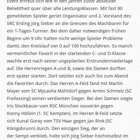
Event erfreut sich wie in den Jahren zuvor absoluter
Beliebtheit quer über alle Leistungsklassen. Mit fast 80
gemeldeten Spieler geriet Organisator und 2. Vorstand des
SRC Erding Jörg Sieber an die Grenzen des Machbaren für
ein 1-Tages-Turnier. Bei dem daher notwendigen frühen
Beginn um 9 Uhr hatten nicht wenige Spieler Probleme
damit, den Kreislauf von 0 auf 100 hochzufahren. So manch
vermeintlicher Favorit in der startenden C- und D-Klasse
wachte erst nach seiner ungeplanten Erstrundenniederlage
auf. Die Herrenriegen A und B, sowie die Damen durften
erst später starten. Dort setzten sich auch bis zum Abend
die Favoriten durch: Das Herren A-Feld fand mit Martin
Mayer vom SC
MyLavita
Mühldorf gegen Armin Schmelz (SC
Freilassing) seinen verdienten Sieger. Bei den Damen siegte
Iris Stockbauer vom RSC München souverän gegen
Konny
Höllein
(1. SC Kempten). Im Herren B-Feld setzte
sich
Kunal
Goray
vom TSV Haar gegen Jan Rink (SC
Königsbrunn) durch. Den einzigen Sieg, der an
der
Sempt
verblieb, holte sich Jörg Sieber höchstselbst im