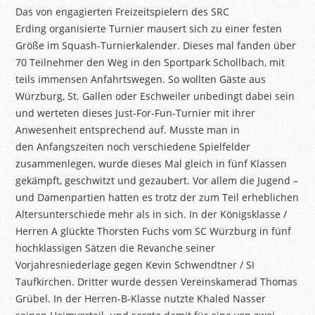
Das von engagierten Freizeitspielern des SRC
Erding organisierte Turnier mausert sich zu einer festen
Größe im Squash-Turnierkalender. Dieses
mal
fanden über
70 Teilnehmer den Weg in den Sportpark Schollbach, mit
teils immensen Anfahrtswegen. So wollten Gäste aus
Würzburg, St. Gallen oder Eschweiler unbedingt dabei sein
und werteten dieses Just-
For
-Fun-Turnier mit ihrer
Anwesenheit entsprechend auf. Musste man in
den Anfangszeiten noch verschiedene Spielfelder
zusammenlegen, wurde dieses Mal gleich in fünf Klassen
gekämpft, geschwitzt und gezaubert. Vor allem die Jugend –
und Damenpartien hatten es trotz der zum Teil erheblichen
Altersunterschiede mehr als in sich. In der Königsklasse /
Herren A glückte Thorsten Fuchs vom SC Würzburg in fünf
hochklassigen Sätzen die Revanche seiner
Vorjahresniederlage gegen Kevin
Schwendtner
/ SI
Taufkirchen. Dritter wurde dessen Vereinskamerad Thomas
Grübel. In der Herren-B-Klasse nutzte Khaled Nasser