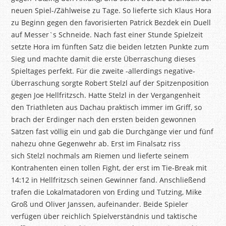
neuen Spiel-/Zählweise zu Tage. So lieferte sich Klaus Hora
zu Beginn gegen den favorisierten Patrick
Bezdek
ein Duell
auf
Messer`s
Schneide. Nach fast einer Stunde Spielzeit
setzte Hora im fünften Satz die beiden letzten Punkte zum
Sieg und machte damit die erste Überraschung dieses
Spieltages perfekt. Für die zweite -allerdings negative-
Überraschung sorgte Robert
Stelzl
auf der Spitzenposition
gegen Joe
Hellfritzsch
. Hatte
Stelzl
in der Vergangenheit
den Triathleten aus Dachau praktisch immer im Griff, so
brach der Erdinger nach den ersten beiden gewonnen
Sätzen fast völlig ein und gab die Durchgänge vier und fünf
nahezu ohne Gegenwehr ab. Erst im Finalsatz riss
sich
Stelzl
nochmals am Riemen und lieferte seinem
Kontrahenten einen tollen Fight, der erst im Tie-Break mit
14:12 in
Hellfritzsch
seinen Gewinner fand. Anschließend
trafen die Lokalmatadoren von Erding und Tutzing, Mike
Groß und Oliver Janssen, aufeinander. Beide Spieler
verfügen über reichlich Spielverständnis und taktische