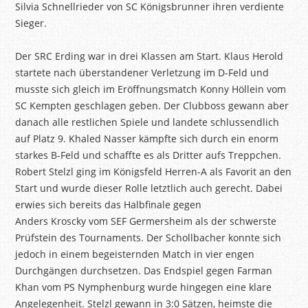
Silvia
Schnellrieder
von SC
Königsbrunner
ihren verdiente
Sieger
.
Der SRC Erding war in drei Klassen am Start. Klaus Herold
startete nach überstandener Verletzung im D-Feld und
musste sich gleich im Eröffnungsmatch Konny
Höllein
vom
SC Kempten geschlagen geben. Der
Clubboss
gewann aber
danach alle restlichen Spiele und landete schlussendlich
auf Platz 9. Khaled Nasser kämpfte sich durch ein enorm
starkes B-Feld und schaffte es als Dritter aufs Treppchen.
Robert
Stelzl
ging im Königsfeld Herren-A als Favorit an den
Start und wurde dieser Rolle letztlich auch gerecht. Dabei
erwies sich bereits das Halbfinale gegen
Anders
Kroscky
vom SEF Germersheim als der schwerste
Prüfstein des
Tournaments
. Der
Schollbacher
konnte sich
jedoch in einem begeisternden Match in vier engen
Durchgängen durchsetzen. Das Endspiel gegen Farman
Khan vom PS Nymphenburg wurde hingegen eine klare
Angelegenheit.
Stelzl
gewann in 3:0 Sätzen, heimste die