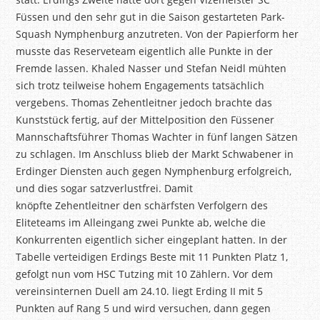
Füssen und den sehr gut in die Saison gestarteten Park-
Squash Nymphenburg anzutreten. Von der Papierform her
musste das Reserveteam eigentlich alle Punkte in der
Fremde lassen. Khaled Nasser und Stefan
Neidl
mühten
sich
trotz teilweise hohem Engagements
tatsächlich
vergebens. Thomas
Zehentleitner
jedoch brachte das
Kunststück fertig, auf der Mittelposition den Füssener
Mannschaftsführer Thomas Wachter in fünf langen Sätzen
zu schlagen. Im Anschluss blieb der Markt
Schwabener
in
Erdinger Diensten auch gegen Nymphenburg erfolgreich,
und dies sogar satzverlustfrei. Damit
knöpfte
Zehentleitner
den schärfsten Verfolgern des
Eliteteams im Alleingang zwei Punkte ab, welche die
Konkurrenten eigentlich sicher eingeplant hatten. In der
Tabelle verteidigen Erdings Beste mit 11 Punkten Platz 1,
gefolgt nun vom HSC Tutzing mit 10 Zählern. Vor dem
vereinsinternen Duell am 24.10. liegt Erding II mit 5
Punkten auf Rang 5 und wird versuchen, dann gegen