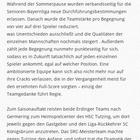
Während der Sommerpause wurden verbandsseitig für die
Senioren-Bayernliga neue Durchführungsbestimmungen
erlassen. Danach wurde die Teamstärke pro Begegnung
von vier auf drei Spieler reduziert,
was
Unentschieden
ausschließt und die Qualitäten der
einzelnen Mannschaften nochmals
steigert .
Außerdem
zählt jede Begegnung nunmehr punkteseitig für sich,
sodass es in Zukunft tatsächlich auf jeden einzelnen
Spieler ankommt, egal auf welcher Position. Eine
ambitionierte Equipe kann sich also nicht mehr nur auf
ihre Cracks verlassen, die in der Vergangenheit meist für
den ersehnten
Full
-Score sorgten – einzig der
Teamgedanke führt Regie.
Zum Saisonauftakt reisten beide Erdinger Teams nach
Germering zum Heimspielcenter des HSC Tutzing, um dort
jeweils gegen den Gastgeber und den Liga-Rückkehrer SC
Königsbrunn anzutreten. Das SRC-Meisterteam machte
gegen Tutzing den Anfang, und sofort trat die Dramatik der