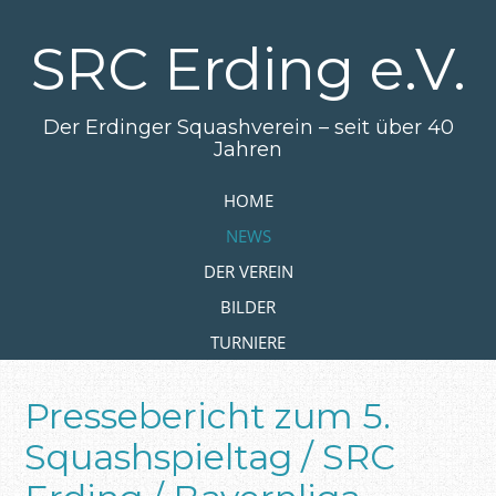
Zum
Hauptinhalt
SRC Erding e.V.
springen
Der Erdinger Squashverein – seit über 40
Jahren
Zum Inhalt springen
HOME
MENÜ
NEWS
DER VEREIN
BILDER
TURNIERE
Pressebericht zum 5.
Squashspieltag / SRC