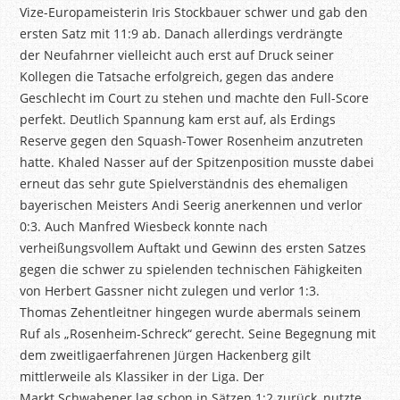
Vize-Europameisterin Iris Stockbauer schwer und gab den
ersten Satz mit 11:9 ab. Danach allerdings verdrängte
der
Neufahrner
vielleicht auch erst auf Druck seiner
Kollegen die Tatsache erfolgreich, gegen das andere
Geschlecht im Court zu stehen und machte den
Full
-Score
perfekt. Deutlich Spannung kam erst auf, als Erdings
Reserve gegen den Squash-Tower Rosenheim anzutreten
hatte. Khaled Nasser auf der Spitzenposition musste dabei
erneut das sehr gute Spielverständnis des ehemaligen
bayerischen Meisters Andi
Seerig
anerkennen und verlor
0:3. Auch Manfred Wiesbeck konnte nach
verheißungsvollem Auftakt und Gewinn des ersten Satzes
gegen die schwer zu spielenden technischen Fähigkeiten
von Herbert Gassner nicht zulegen und verlor 1:3.
Thomas
Zehentleitner
hingegen wurde abermals seinem
Ruf als „Rosenheim-Schreck“ gerecht. Seine Begegnung mit
dem zweitligaerfahrenen Jürgen Hackenberg gilt
mittlerweile als Klassiker in der Liga. Der
Markt
Schwabener
lag schon in Sätzen 1:2 zurück, nutzte