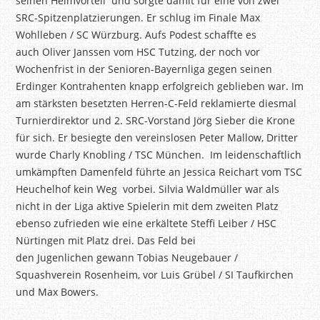
seinen
Heimvorteil und
sorgte damit für eine von zwei
SRC-Spitzenplatzierungen. Er schlug im Finale Max
Wohlleben / SC Würzburg. Aufs Podest schaffte es
auch Oliver Janssen vom HSC Tutzing, der noch vor
Wochenfrist in der Senioren-Bayernliga gegen seinen
Erdinger Kontrahenten knapp erfolgreich geblieben war. Im
am stärksten besetzten Herren-C-Feld reklamierte diesmal
Turnierdirektor und 2. SRC-Vorstand Jörg Sieber die Krone
für sich. Er besiegte den vereinslosen Peter
Mallow
, Dritter
wurde Charly
Knobling
/ TSC München. Im leidenschaftlich
umkämpften Damenfeld führte an Jessica Reichart vom TSC
Heuchelhof kein
Weg vorbei
. Silvia Waldmüller war als
nicht in der Liga aktive Spielerin mit dem zweiten Platz
ebenso zufrieden wie eine erkältete Steffi Leiber / HSC
Nürtingen mit Platz drei. Das Feld bei
den
Jugenlichen
gewann Tobias Neugebauer /
Squashverein Rosenheim, vor Luis Grübel / SI Taufkirchen
und Max Bowers.