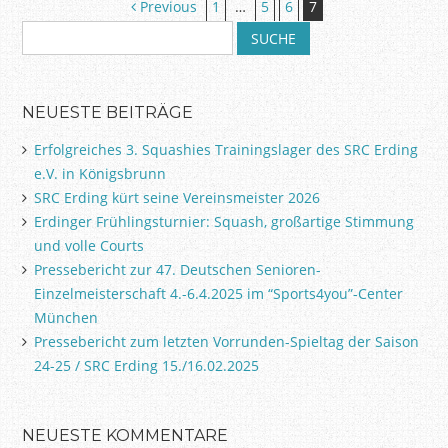
Artikel-Navigation
Previous
1
…
5
6
7
S
u
c
h
NEUESTE BEITRÄGE
e
n
Erfolgreiches 3. Squashies Trainingslager des SRC Erding
a
e.V. in Königsbrunn
c
SRC Erding kürt seine Vereinsmeister 2026
h
:
Erdinger Frühlingsturnier: Squash, großartige Stimmung
und volle Courts
Pressebericht zur 47. Deutschen Senioren-
Einzelmeisterschaft 4.-6.4.2025 im “Sports4you”-Center
München
Pressebericht zum letzten Vorrunden-Spieltag der Saison
24-25 / SRC Erding 15./16.02.2025
NEUESTE KOMMENTARE