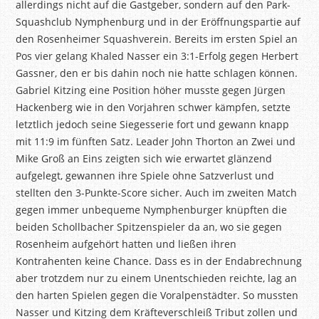
allerdings nicht auf die Gastgeber, sondern auf den Park-
Squashclub Nymphenburg und in der Eröffnungspartie auf
den Rosenheimer Squashverein. Bereits im ersten Spiel an
Pos vier gelang Khaled Nasser ein 3:1-Erfolg gegen Herbert
Gassner, den er bis dahin noch nie hatte schlagen können.
Gabriel Kitzing eine Position höher musste gegen Jürgen
Hackenberg wie in den Vorjahren schwer kämpfen, setzte
letztlich jedoch seine Siegesserie fort und gewann knapp
mit 11:9 im fünften Satz. Leader John Thorton an Zwei und
Mike Groß an Eins zeigten sich wie erwartet glänzend
aufgelegt, gewannen ihre Spiele ohne Satzverlust und
stellten den 3-Punkte-Score sicher. Auch im zweiten Match
gegen immer unbequeme Nymphenburger knüpften die
beiden Schollbacher Spitzenspieler da an, wo sie gegen
Rosenheim aufgehört hatten und ließen ihren
Kontrahenten keine Chance. Dass es in der Endabrechnung
aber trotzdem nur zu einem Unentschieden reichte, lag an
den harten Spielen gegen die Voralpenstädter. So mussten
Nasser und Kitzing dem Kräfteverschleiß Tribut zollen und